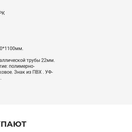
РК
0*1100мм.
аллической трубы 22мм.
ие: полимерно-
овое. Знак из ПВХ . УФ-
.
УПАЮТ