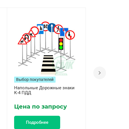
Выбор покупателей
Напольные Дорожные знаки
Напольный доро
К-4 ПДД
"Светофор" ПДД
Цена по запросу
Цена по за
Подробнее
Подробнее