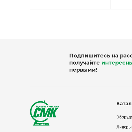
Подпишитесь на рас
получайте
интересн
первыми!
Катал
Кат
Оборудо
(по
Лидеры