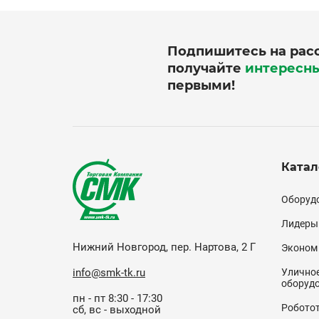
Подпишитесь на рас
получайте
интересн
первыми!
Катал
Кат
Оборудо
(по
Лидеры
Нижний Новгород, пер. Нартова, 2 Г
Эконом
info@smk-tk.ru
Уличное
оборуд
пн - пт 8:30 - 17:30
Робото
сб, вс - выходной