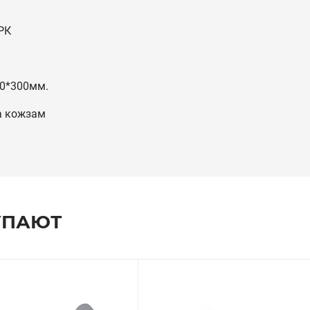
РК
0*300мм.
а кожзам
УПАЮТ