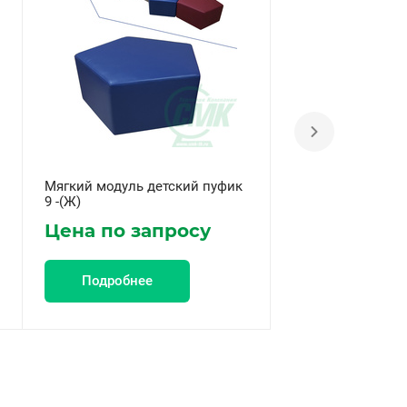
Мягкий модуль детский пуфик
Мягкий модуль д
9 -(Ж)
9 -(М)
Цена по запросу
Цена по за
Подробнее
Подробнее