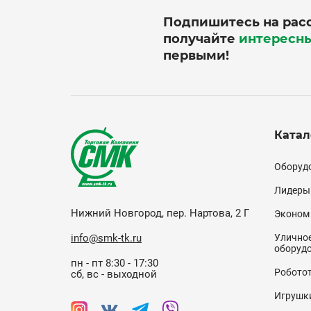
Подпишитесь на рас
получайте
интересн
первыми!
Катал
Кат
Оборудо
(по
Лидеры
Нижний Новгород, пер. Нартова, 2 Г
Эконом
info@smk-tk.ru
Уличное
оборуд
пн - пт 8:30 - 17:30
Робото
сб, вс - выходной
Игрушк