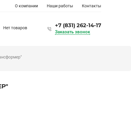
Основная
О компании
Наши работы
Контакты
навигация
+7 (831) 262-14-17
Нет товаров
Заказать звонок
ансформер"
Р"