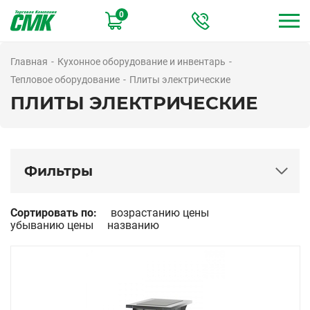
Перейти
0
к
основному
содержанию
Главная
Кухонное оборудование и инвентарь
Тепловое оборудование
Плиты электрические
ПЛИТЫ ЭЛЕКТРИЧЕСКИЕ
Фильтры
Цена
Сортировать по:
возрастанию цены
убыванию цены
названию
Серия
Серия КМ