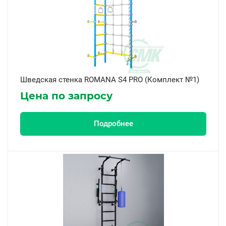
Серия Р
Вид крепления
2 типа крепления (к стене и в распор)
враспор (между полом и потолком)
Шведская стенка ROMANA S4 PRO (Комплект №1)
к стене
Цена по запросу
Тип ступени
Подробнее
деревянная
массажная