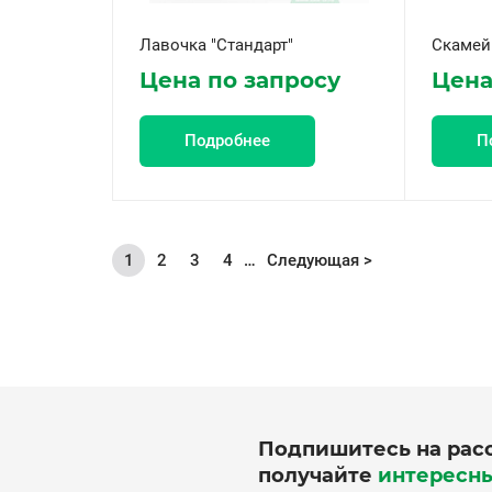
Лавочка "Стандарт"
Скамейк
Цена по запросу
Цена
Подробнее
П
1
2
3
4
…
Следующая >
Текущая
Page
Page
Page
страница
Подпишитесь на рас
получайте
интересн