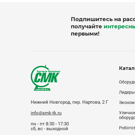
Подпишитесь на рас
получайте
интересн
первыми!
Катал
Кат
Оборудо
(по
Лидеры
Нижний Новгород, пер. Нартова, 2 Г
Эконом
info@smk-tk.ru
Уличное
оборуд
пн - пт 8:30 - 17:30
Робото
сб, вс - выходной