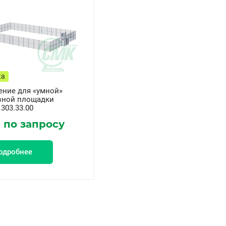
ка
ение для «умной»
вной площадки
 303.33.00
 по запросу
одробнее