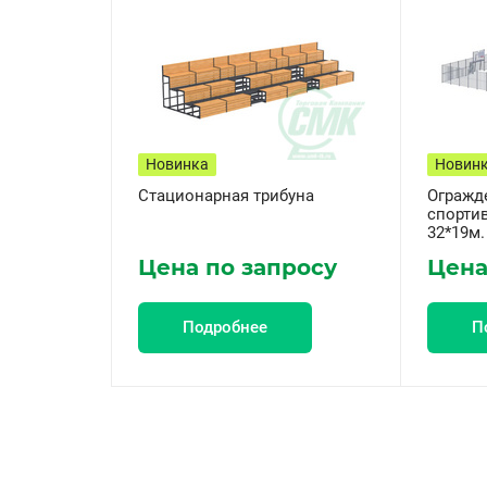
Новинка
Новин
Стационарная трибуна
Огражд
спорти
32*19м.
Цена по запросу
Цена
Подробнее
П