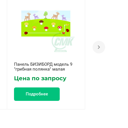
Панель БИЗИБОРД модель 9
Панель БИЗИБОР
"грибная полянка" малая
"грибная полянка
Цена по запросу
Цена по за
Подробнее
Подробнее