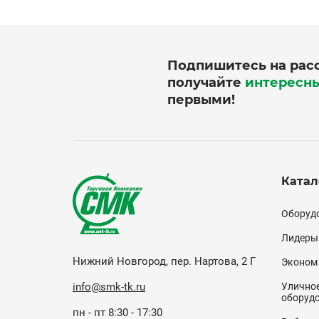
Подпишитесь на рас
получайте
интересн
первыми!
Катал
Кат
Оборудо
(по
Лидеры
Нижний Новгород, пер. Нартова, 2 Г
Эконом
info@smk-tk.ru
Уличное
оборуд
пн - пт 8:30 - 17:30