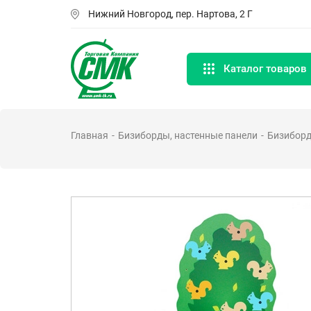
Перейти
Нижний Новгород, пер. Нартова, 2 Г
к
основному
содержанию
Каталог товаров
Главная
Бизиборды, настенные панели
Бизибор