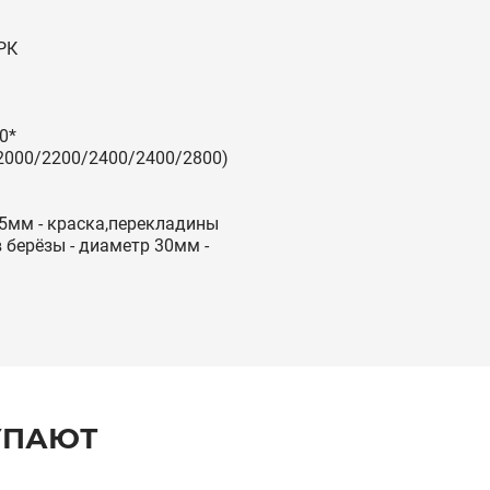
РК
0*
2000/2200/2400/2400/2800)
мм - краска,перекладины
 берёзы - диаметр 30мм -
УПАЮТ