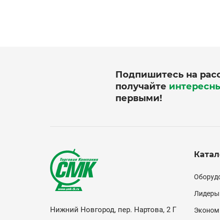
Подпишитесь на рас
получайте
интересн
первыми!
Катал
Кат
Оборудо
(по
Лидеры
Нижний Новгород, пер. Нартова, 2 Г
Эконом