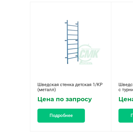
Шведская стенка детская 1/КР
Шведск
(металл)
с турн
Цена по запросу
Цена
Подробнее