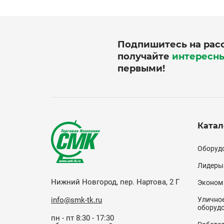
Подпишитесь на рас
получайте
интересн
первыми!
Катал
Кат
Оборудо
(по
Лидеры
Нижний Новгород, пер. Нартова, 2 Г
Эконом
info@smk-tk.ru
Уличное
оборуд
пн - пт 8:30 - 17:30