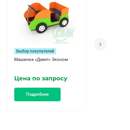
Выбор покупателей
Машинка «Джип» Эконом
Стул детский на
металлокаркасе 
2 Эконом
Цена по запросу
Цена по за
Подробнее
Подробнее