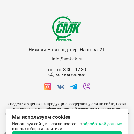
Нижний Новгород, пер. Нартова, 2 Г
info@smk-tk.ru
пн - пт 8:30 - 17:30
сб, вс - выходной
Сведения о ценах на продукцию, содержащуюся на сайте, носят
исключительно информационный характер и не являются
публичной офертой (ст. 437 ГК РФ). Информация о наличии, ценах и
Мы используем cookies
условиях приобретения уточняйте у менеджеров отдела продаж.
Используя сайт, вы соглашаетесь с
обработкой данных
с целью сбора аналитики
© 2015 Торговая Компания СМК. Комплексное оснащение детских