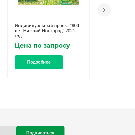
Индивидуальный проект "800
Индивидуальный 
лет Нижний Новгород" 2021
лет Автозаводск
год
2022 год
Цена по запросу
Цена по за
Подробнее
Подробнее