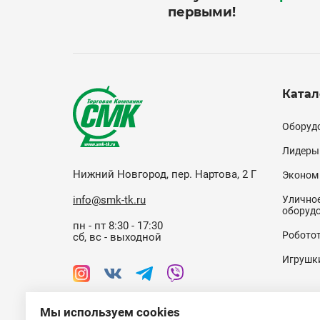
первыми!
Катал
Кат
Оборудо
(по
Лидеры
Нижний Новгород, пер. Нартова, 2 Г
Эконом
info@smk-tk.ru
Уличное
оборуд
пн - пт 8:30 - 17:30
Робото
сб, вс - выходной
Игрушк
Мы используем cookies