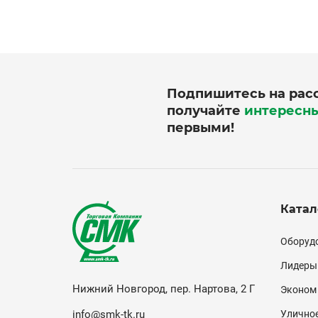
Подпишитесь на рас
получайте
интересн
первыми!
Катал
Кат
Оборудо
(по
Лидеры
Нижний Новгород, пер. Нартова, 2 Г
Эконом
info@smk-tk.ru
Уличное