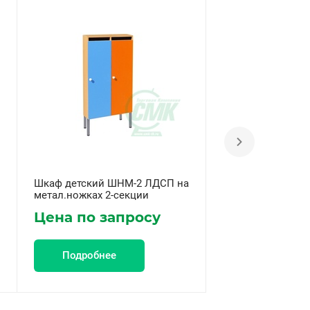
Шкаф детский ШНМ-2 ЛДСП на
Шкаф детский Ш
метал.ножках 2-секции
метал.ножках 1-с
Цена по запросу
Цена по за
Подробнее
Подробнее