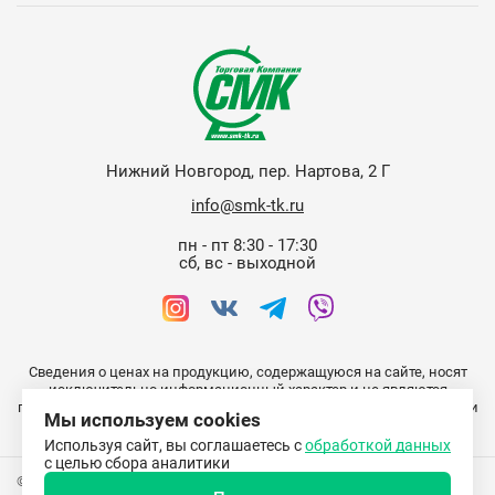
Нижний Новгород, пер. Нартова, 2 Г
info@smk-tk.ru
пн - пт 8:30 - 17:30
сб, вс - выходной
Сведения о ценах на продукцию, содержащуюся на сайте, носят
исключительно информационный характер и не являются
публичной офертой (ст. 437 ГК РФ). Информация о наличии, ценах и
Мы используем cookies
условиях приобретения уточняйте у менеджеров отдела продаж.
Используя сайт, вы соглашаетесь с
обработкой данных
с целью сбора аналитики
© 2015 Торговая Компания СМК. Комплексное оснащение детских