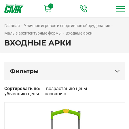
Перейти
0
к
основному
содержанию
Главная
Уличное игровое и спортивное оборудование
Малые архитектурные формы
Входные арки
ВХОДНЫЕ АРКИ
Фильтры
Цена
Сортировать по:
возрастанию цены
убыванию цены
названию
Серия
Серия Р