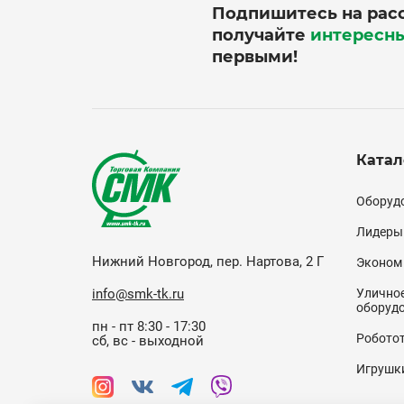
Подпишитесь на рас
получайте
интересн
первыми!
Катал
Кат
Оборудо
(по
Лидеры
Нижний Новгород, пер. Нартова, 2 Г
Эконом
info@smk-tk.ru
Уличное
оборуд
пн - пт 8:30 - 17:30
Робото
сб, вс - выходной
Игрушк