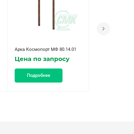
Арка Космопорт МФ 80.14.01
Арка Морская МФ 
Цена по запросу
Цена по за
Подробнее
Подробнее