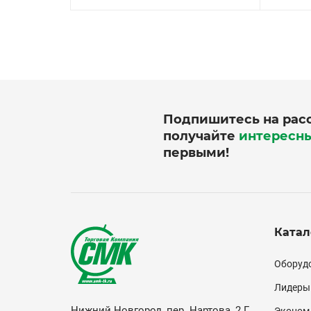
Подпишитесь на рас
получайте
интересн
первыми!
Катал
Кат
Оборудо
(по
Лидеры
Нижний Новгород, пер. Нартова, 2 Г